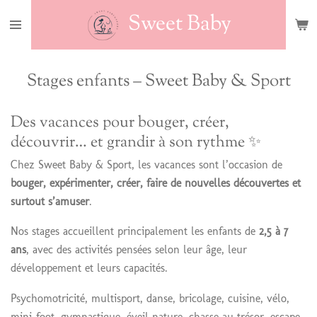
Passer
Sweet Baby
au
contenu
principal
Stages enfants – Sweet Baby & Sport
Des vacances pour bouger, créer,
découvrir… et grandir à son rythme ✨
Chez Sweet Baby & Sport, les vacances sont l’occasion de
bouger, expérimenter, créer, faire de nouvelles découvertes et
surtout s’amuser
.
Nos stages accueillent principalement les enfants de
2,5 à 7
ans
, avec des activités pensées selon leur âge, leur
développement et leurs capacités.
Psychomotricité, multisport, danse, bricolage, cuisine, vélo,
mini-foot, gymnastique, éveil nature, chasse au trésor, escape